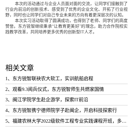
本次的活动通过与企业人员面对面的交流，让同学们接触到了
行业内前沿的创新技术、感受到了优秀的企业文化、开拓了行业视
野，同时也让同学们对自己专业未来的方向有着更深层次的认知。
本次实习活动取得了圆满成功，也得到了老师、同学们的高度
赞誉。东方锐智继续秉承“让教育更美好”的理念，助力合作院校实
践教学改革，共同培养更多优秀的创新型IT人才。
相关文章
1、东方锐智联袂农大软工，实训航船启程
2、观看9.3阅兵仪式，东方锐智师生共燃家国情
3、闽江学院学生赴企游学，探索IT前沿
4、东方锐智携宁德师院学子赴闽企，开启科技探索行
5、福建农林大学2022级软件工程专业实践课程开班，多元环节启新程