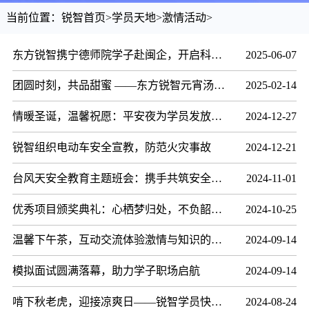
当前位置：
锐智首页
>
学员天地
>
激情活动
>
东方锐智携宁德师院学子赴闽企，开启科技探索行
2025-06-07
团圆时刻，共品甜蜜 ——东方锐智元宵汤圆温馨分享会
2025-02-14
情暖圣诞，温馨祝愿：平安夜为学员发放平安果，传递温暖与祝福
2024-12-27
锐智组织电动车安全宣教，防范火灾事故
2024-12-21
台风天安全教育主题班会：携手共筑安全防线
2024-11-01
优秀项目颁奖典礼：心栖梦归处，不负韶华年
2024-10-25
温馨下午茶，互动交流体验激情与知识的碰撞
2024-09-14
模拟面试圆满落幕，助力学子职场启航
2024-09-14
啃下秋老虎，迎接凉爽日——锐智学员快乐学习，开心吃瓜
2024-08-24